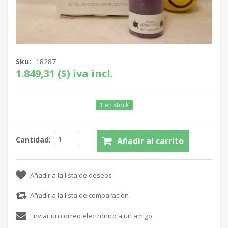
Sku:
18287
1.849,31 ($) iva incl.
1 en stock
Cantidad: