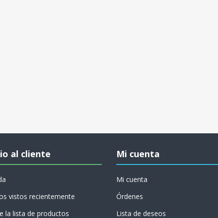
io al cliente
Mi cuenta
da
Mi cuenta
os vistos recientemente
Órdenes
 la lista de productos
Lista de deseos