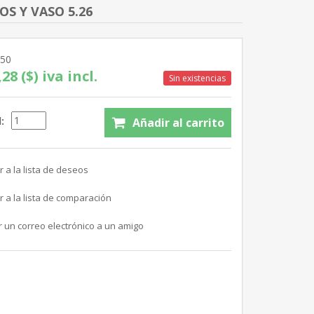
S Y VASO 5.26
450
28 ($) iva incl.
Sin existencias
: