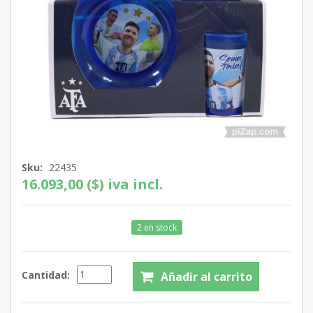
Sku:
22435
16.093,00 ($) iva incl.
2 en stock
Cantidad: