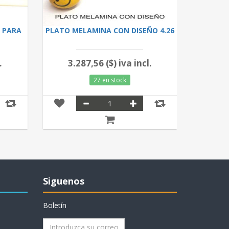
L PARA
PLATO MELAMINA CON DISEÑO 4.26
VELAS DE
.
3.287,56 ($) iva incl.
14.
27 en stock
Siguenos
Boletín