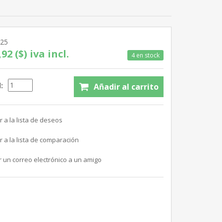
625
92 ($) iva incl.
4 en stock
: