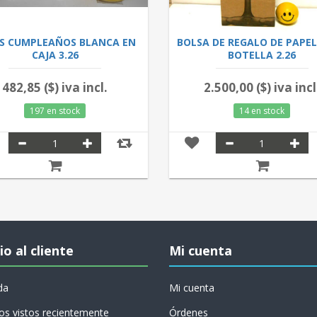
S CUMPLEAÑOS BLANCA EN
BOLSA DE REGALO DE PAPE
CAJA 3.26
BOTELLA 2.26
482,85 ($) iva incl.
2.500,00 ($) iva incl
197 en stock
14 en stock
io al cliente
Mi cuenta
da
Mi cuenta
os vistos recientemente
Órdenes