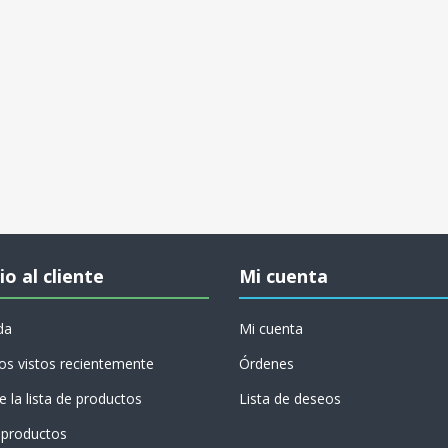
io al cliente
Mi cuenta
da
Mi cuenta
os vistos recientemente
Órdenes
 la lista de productos
Lista de deseos
productos