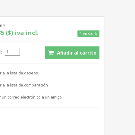
569
5 ($) iva incl.
1 en stock
: