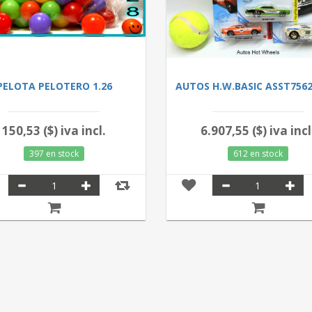
PELOTA PELOTERO 1.26
AUTOS H.W.BASIC ASST7562
150,53 ($) iva incl.
6.907,55 ($) iva incl
397 en stock
612 en stock