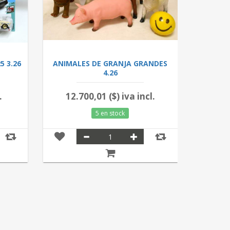
5 3.26
ANIMALES DE GRANJA GRANDES
MUÑECA
4.26
.
12.700,01 ($) iva incl.
14.
5 en stock