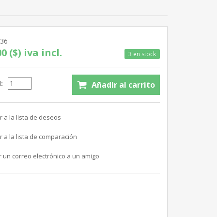
836
0 ($) iva incl.
3 en stock
: