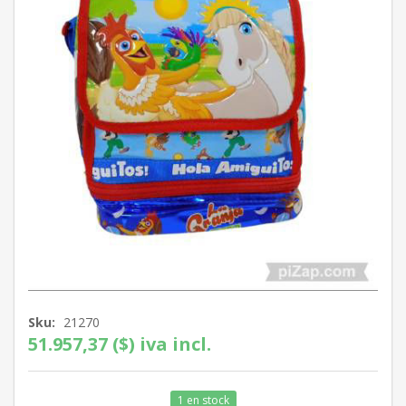
Sku:
21270
51.957,37 ($) iva incl.
1 en stock