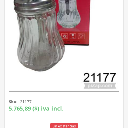
Sku:
21177
5.765,89 ($) iva incl.
Sin existencias