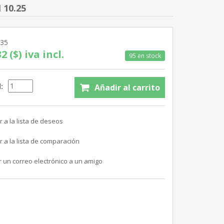
 10.25
335
2 ($) iva incl.
95 en stock
: