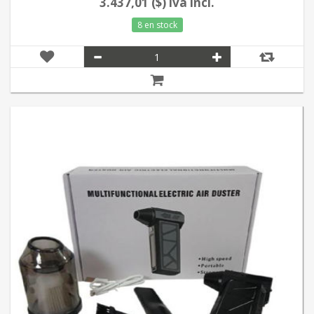
3.437,01 ($) iva incl.
8 en stock