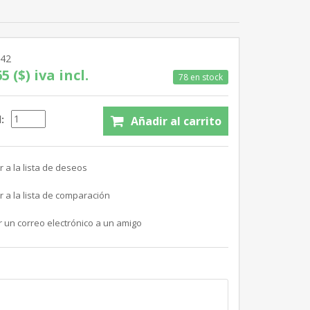
642
5 ($) iva incl.
78 en stock
: