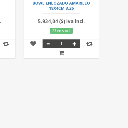
BOWL ENLOZADO AMARILLO
ENSALA
18X4CM 3.26
.
5.934,04 ($) iva incl.
10.
23 en stock