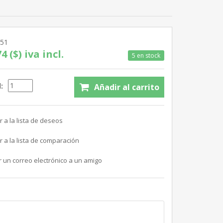
851
4 ($) iva incl.
5 en stock
: