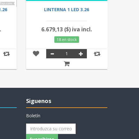
.26
LINTERNA 1 LED 3.26
TIMBR
.
6.679,13 ($) iva incl.
11.
18 en stock
Siguenos
Boletín