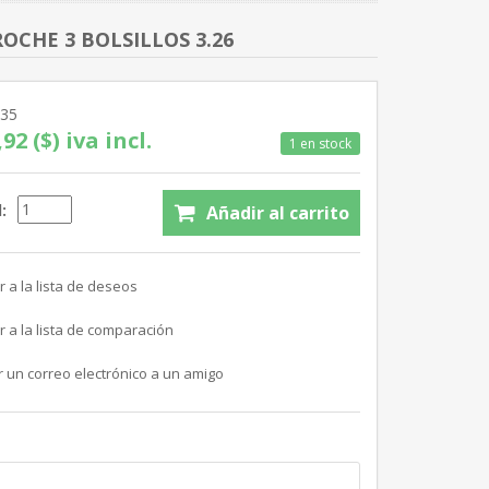
CHE 3 BOLSILLOS 3.26
835
92 ($) iva incl.
1 en stock
: