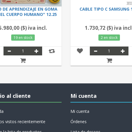
O DE APRENDIZAJE EN GOMA
CABLE TIPO C SAMSUNG 1
"EL CUERPO HUMANO" 12.25
5.980,00 ($) iva incl.
1.730,72 ($) iva incl
19 en stock
2 en stock
io al cliente
Mi cuenta
da
Mi cuenta
os vistos recientemente
Órdenes
 la lista de productos
Lista de deseos