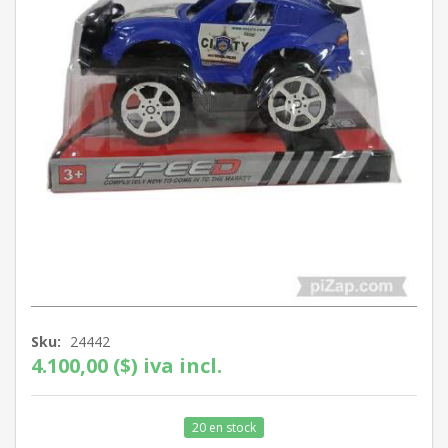
Sku:
24442
4.100,00 ($) iva incl.
20 en stock