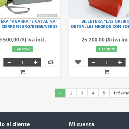
TERA "AGARRATE CATALINA"
BILLETERA "LAS OREIR
 CIERRE NEGRO/BEIGE/VERDE
DETEALLES NEGROS CON SO
9.25
CIERRE INTERNO 10.25
9.500,00 ($) iva incl.
25.200,00 ($) iva inc
1 en stock
1 en stock
1
2
3
4
5
Próxim
io al cliente
Mi cuenta