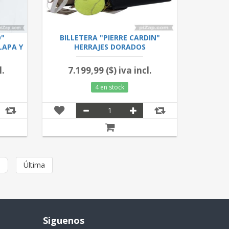
O"
BILLETERA "PIERRE CARDIN"
LAPA Y
HERRAJES DORADOS
BLANC/NEGRO/BIEGE/AZUL 2.26
l.
7.199,99 ($) iva incl.
4 en stock
a
Última
Siguenos